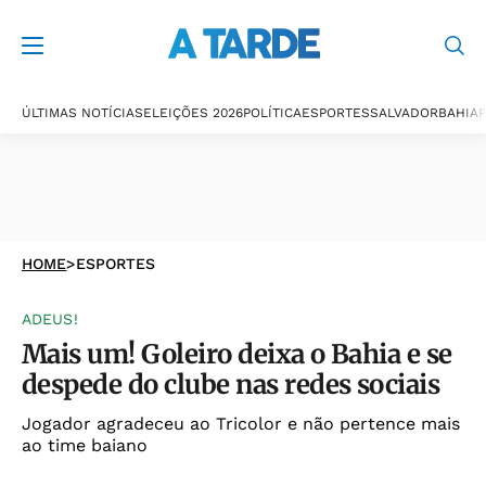
ÚLTIMAS NOTÍCIAS
ELEIÇÕES 2026
POLÍTICA
ESPORTES
SALVADOR
BAHIA
P
HOME
>
ESPORTES
ADEUS!
Mais um! Goleiro deixa o Bahia e se
despede do clube nas redes sociais
Jogador agradeceu ao Tricolor e não pertence mais
ao time baiano