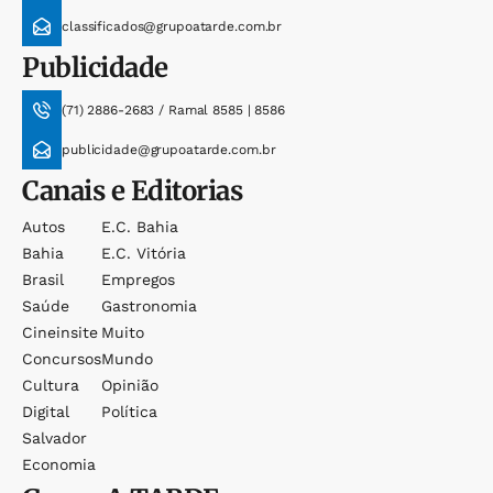
classificados@grupoatarde.com.br
Publicidade
(71) 2886-2683 / Ramal 8585 | 8586
publicidade@grupoatarde.com.br
Canais e Editorias
Autos
E.c. Bahia
Bahia
E.c. Vitória
Brasil
Empregos
Saúde
Gastronomia
Cineinsite
Muito
Concursos
Mundo
Cultura
Opinião
Digital
Política
Salvador
Economia