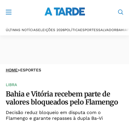
ÚLTIMAS NOTÍCIAS
ELEIÇÕES 2026
POLÍTICA
ESPORTES
SALVADOR
BAHIA
P
HOME
>
ESPORTES
LIBRA
Bahia e Vitória recebem parte de
valores bloqueados pelo Flamengo
Decisão reduz bloqueio em disputa com o
Flamengo e garante repasses à dupla Ba-Vi