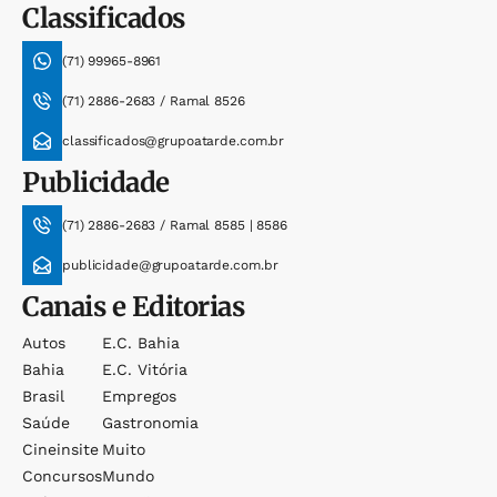
Classificados
(71) 99965-8961
(71) 2886-2683 / Ramal 8526
classificados@grupoatarde.com.br
Publicidade
(71) 2886-2683 / Ramal 8585 | 8586
publicidade@grupoatarde.com.br
Canais e Editorias
Autos
E.c. Bahia
Bahia
E.c. Vitória
Brasil
Empregos
Saúde
Gastronomia
Cineinsite
Muito
Concursos
Mundo