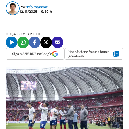
Por
Téo Mazzoni
12/11/2025 - 9:30 h
OUÇA
COMPARTILHE
Nos adicione às suas
fontes
Siga o
A TARDE
no Google
preferidas