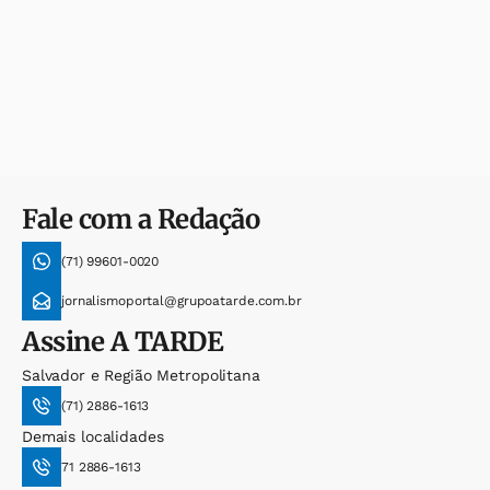
Fale com a Redação
(71) 99601-0020
jornalismoportal@grupoatarde.com.br
Assine
A TARDE
Salvador e Região Metropolitana
(71) 2886-1613
Demais localidades
71 2886-1613