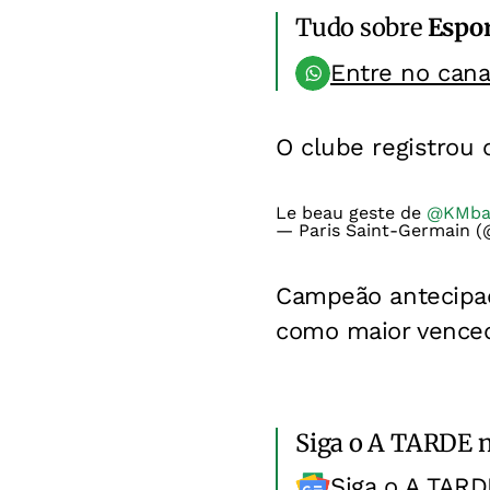
Tudo sobre
Espo
Entre no can
O clube registrou
Le beau geste de
@KMba
— Paris Saint-Germain 
Campeão antecipado
como maior venced
Siga o A TARDE 
Siga o A TARD