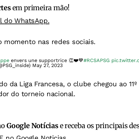
rtes
em primeira mão!
al do WhatsApp.
 o momento nas redes sociais.
ppe
envers une supportrice 👏❤️💙
#RCSAPSG
pic.twitte
(@PSG_inside)
May 27, 2023
 da Liga Francesa, o clube chegou ao 11º t
or do torneio nacional.
no
Google Notícias
e receba os principais de
E no Google Noticias