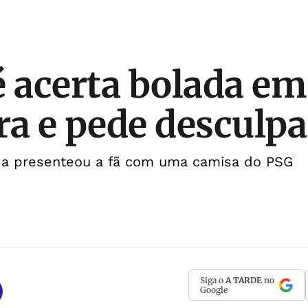
acerta bolada em
ra e pede desculpa
da presenteou a fã com uma camisa do PSG
Siga o
A TARDE
no
Google