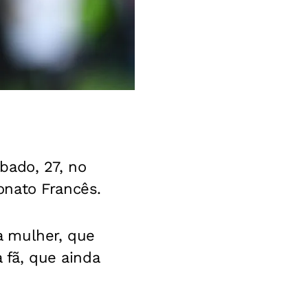
bado, 27, no
onato Francês.
a mulher, que
a fã, que ainda