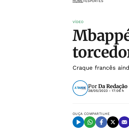
HOME
>
ESPORTES
VÍDEO
Mbappé 
torcedo
Craque francês ain
Por
Da Redação
28/05/2023 - 17:06 h
OUÇA
COMPARTILHE