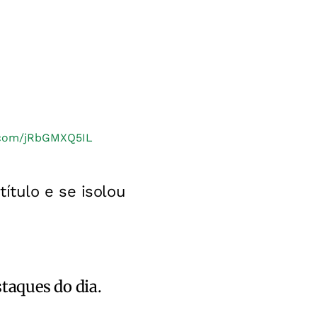
r.com/jRbGMXQ5IL
ítulo e se isolou
staques do dia.