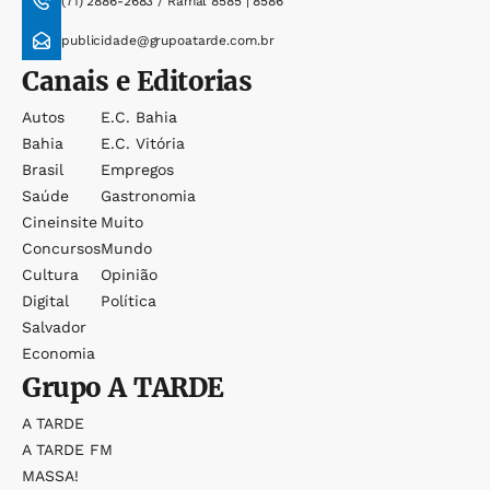
(71) 2886-2683 / Ramal 8585 | 8586
publicidade@grupoatarde.com.br
Canais e Editorias
Autos
E.c. Bahia
Bahia
E.c. Vitória
Brasil
Empregos
Saúde
Gastronomia
Cineinsite
Muito
Concursos
Mundo
Cultura
Opinião
Digital
Política
Salvador
Economia
Grupo
A TARDE
A TARDE
A TARDE FM
MASSA!