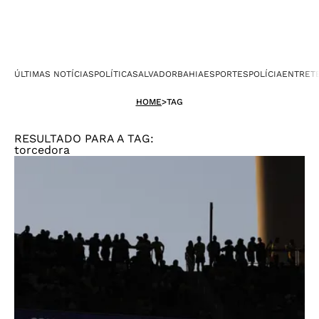
ÚLTIMAS NOTÍCIAS
POLÍTICA
SALVADOR
BAHIA
ESPORTES
POLÍCIA
ENTRET
HOME
>
TAG
RESULTADO PARA A TAG:
torcedora