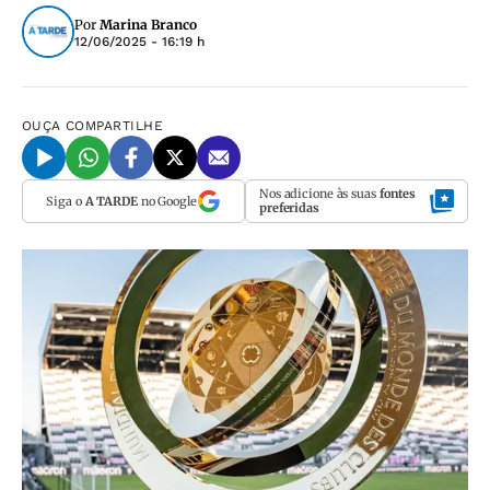
Por
Marina Branco
12/06/2025 - 16:19 h
OUÇA
COMPARTILHE
Nos adicione às suas
fontes
Siga o
A TARDE
no Google
preferidas