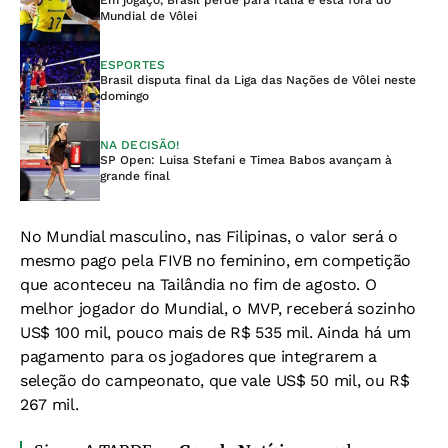
Em jogaço, Brasil perde para Itália e está fora do
Mundial de Vôlei
ESPORTES
Brasil disputa final da Liga das Nações de Vôlei neste
domingo
NA DECISÃO!
SP Open: Luisa Stefani e Timea Babos avançam à
grande final
No Mundial masculino, nas Filipinas, o valor será o
mesmo pago pela FIVB no feminino, em competição
que aconteceu na Tailândia no fim de agosto.
O
melhor jogador do Mundial, o MVP, receberá sozinho
US$ 100 mil, pouco mais de R$ 535 mil. Ainda há um
pagamento para os jogadores que integrarem a
seleção do campeonato, que vale US$ 50 mil, ou R$
267 mil.