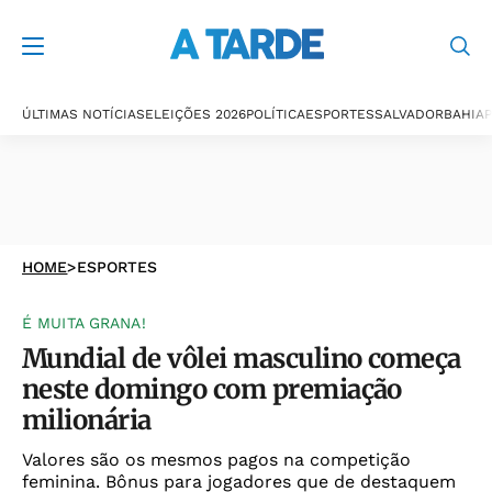
ÚLTIMAS NOTÍCIAS
ELEIÇÕES 2026
POLÍTICA
ESPORTES
SALVADOR
BAHIA
P
HOME
>
ESPORTES
É MUITA GRANA!
Mundial de vôlei masculino começa
neste domingo com premiação
milionária
Valores são os mesmos pagos na competição
feminina. Bônus para jogadores que de destaquem