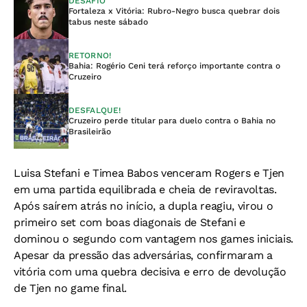
DESAFIO
Fortaleza x Vitória: Rubro-Negro busca quebrar dois
tabus neste sábado
RETORNO!
Bahia: Rogério Ceni terá reforço importante contra o
Cruzeiro
DESFALQUE!
Cruzeiro perde titular para duelo contra o Bahia no
Brasileirão
Luisa Stefani e Timea Babos venceram Rogers e Tjen
em uma partida equilibrada e cheia de reviravoltas.
Após saírem atrás no início, a dupla reagiu, virou o
primeiro set com boas diagonais de Stefani e
dominou o segundo com vantagem nos games iniciais.
Apesar da pressão das adversárias, confirmaram a
vitória com uma quebra decisiva e erro de devolução
de Tjen no game final.