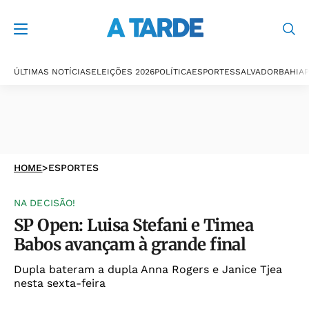
ÚLTIMAS NOTÍCIAS
ELEIÇÕES 2026
POLÍTICA
ESPORTES
SALVADOR
BAHIA
P
HOME
>
ESPORTES
NA DECISÃO!
SP Open: Luisa Stefani e Timea
Babos avançam à grande final
Dupla bateram a dupla Anna Rogers e Janice Tjea
nesta sexta-feira