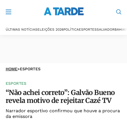
ÚLTIMAS NOTÍCIAS
ELEIÇÕES 2026
POLÍTICA
ESPORTES
SALVADOR
BAHIA
P
HOME
>
ESPORTES
ESPORTES
“Não achei correto”: Galvão Bueno
revela motivo de rejeitar Cazé TV
Narrador esportivo confirmou que houve a procura
da emissora