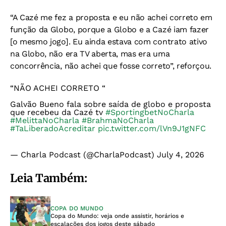
“A Cazé me fez a proposta e eu não achei correto em
função da Globo, porque a Globo e a Cazé iam fazer
[o mesmo jogo]. Eu ainda estava com contrato ativo
na Globo, não era TV aberta, mas era uma
concorrência, não achei que fosse correto”, reforçou.
“NÃO ACHEI CORRETO “
Galvão Bueno fala sobre saída de globo e proposta
que recebeu da Cazé tv
#SportingbetNoCharla
#MelittaNoCharla
#BrahmaNoCharla
#TaLiberadoAcreditar
pic.twitter.com/lVn9J1gNFC
— Charla Podcast (@CharlaPodcast)
July 4, 2026
Leia Também:
COPA DO MUNDO
Copa do Mundo: veja onde assistir, horários e
escalações dos jogos deste sábado