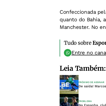
Confeccionada pela
quanto do Bahia, 
Manchester. No ent
Tudo sobre
Espo
Entre no can
Leia Também:
PRÓXIMO DE ASSINAR
De saída! Marcos
PROBLEMA
Na Espanha, clu