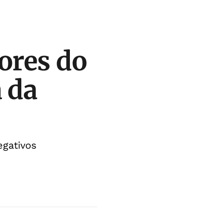
ores do
 da
egativos