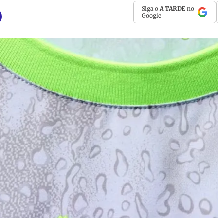
Siga o
A TARDE
no
Google