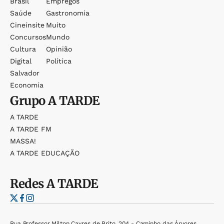
Brasil
Empregos
Saúde
Gastronomia
Cineinsite
Muito
Concursos
Mundo
Cultura
Opinião
Digital
Política
Salvador
Economia
Grupo
A TARDE
A TARDE
A TARDE FM
MASSA!
A TARDE EDUCAÇÃO
Redes
A TARDE
Rua Professor Milton Cayres de Brito, 204 - Caminho das Árvores,