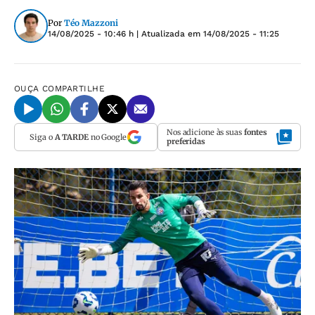
Por
Téo Mazzoni
14/08/2025 - 10:46 h
| Atualizada em
14/08/2025 - 11:25
OUÇA
COMPARTILHE
Nos adicione às suas
fontes
Siga o
A TARDE
no Google
preferidas