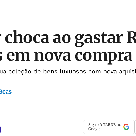
choca ao gastar 
 em nova compra 
sua coleção de bens luxuosos com nova aquis
 Boas
Siga o
A TARDE
no
Google