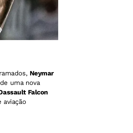
 gramados,
Neymar
 de uma nova
Dassault Falcon
e aviação