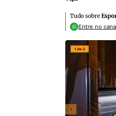
Tudo sobre
Espo
Entre no can
1 de 3