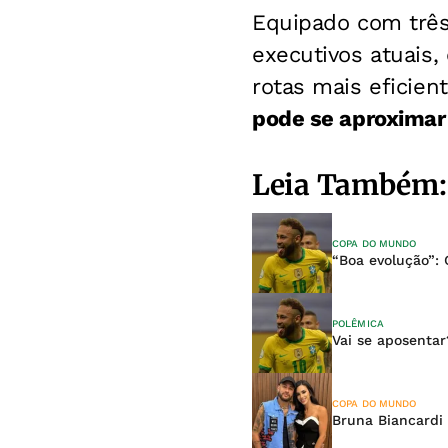
Equipado com três
executivos atuais,
rotas mais eficien
pode se aproximar
Leia Também:
COPA DO MUNDO
“Boa evolução”:
POLÊMICA
Vai se aposenta
COPA DO MUNDO
Bruna Biancardi