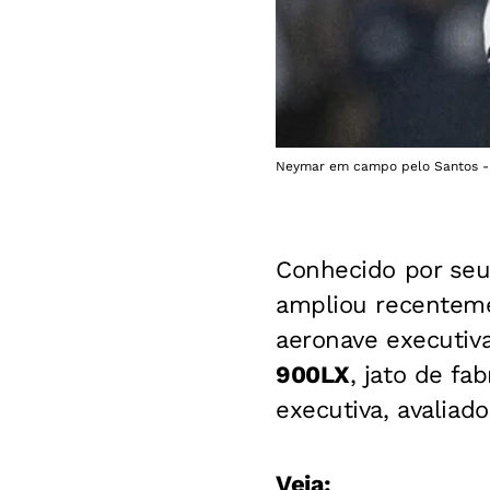
Neymar em campo pelo Santos - F
Conhecido por seu
ampliou recenteme
aeronave executiv
900LX
, jato de fa
executiva, avalia
Veja: