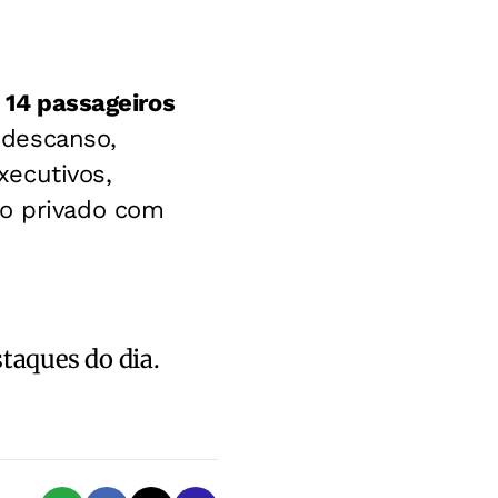
e 14 passageiros
 descanso,
xecutivos,
eo privado com
staques do dia.