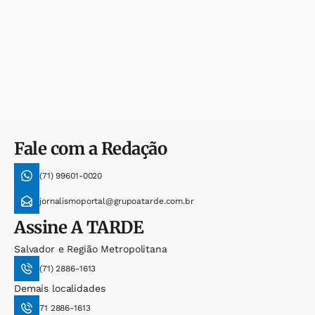
Fale com a Redação
(71) 99601-0020
jornalismoportal@grupoatarde.com.br
Assine
A TARDE
Salvador e Região Metropolitana
(71) 2886-1613
Demais localidades
71 2886-1613