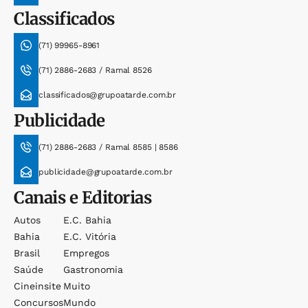
Classificados
(71) 99965-8961
(71) 2886-2683 / Ramal 8526
classificados@grupoatarde.com.br
Publicidade
(71) 2886-2683 / Ramal 8585 | 8586
publicidade@grupoatarde.com.br
Canais e Editorias
Autos
E.c. Bahia
Bahia
E.c. Vitória
Brasil
Empregos
Saúde
Gastronomia
Cineinsite
Muito
Concursos
Mundo