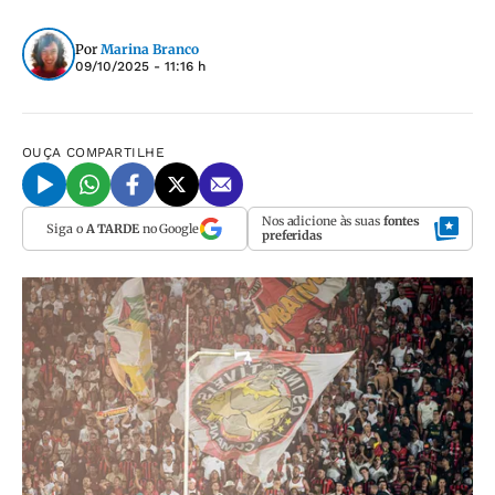
Por
Marina Branco
09/10/2025 - 11:16 h
OUÇA
COMPARTILHE
Nos adicione às suas
fontes
Siga o
A TARDE
no Google
preferidas