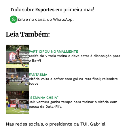
Tudo sobre
Esportes
em primeira mão!
Entre no canal do WhatsApp.
Leia Também:
PARTICIPOU NORMALMENTE
Xerife do Vitória treina e deve estar à disposição para
o Ba-Vi
FANTASMA
Vitória volta a sofrer com gol na reta final; relembre
todos
"SEMANA CHEIA"
Jair Ventura ganha tempo para treinar o Vitória com
pausa da Data-Fifa
Nas redes sociais, o presidente da TUI, Gabriel