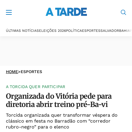
ÚLTIMAS NOTÍCIAS
ELEIÇÕES 2026
POLÍTICA
ESPORTES
SALVADOR
BAHIA
P
HOME
>
ESPORTES
A TORCIDA QUER PARTICIPAR
Organizada do Vitória pede para
diretoria abrir treino pré-Ba-vi
Torcida organizada quer transformar véspera do
clássico em festa no Barradão com “corredor
rubro-negro” para o elenco