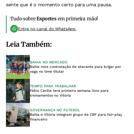
sente que é o momento certo para uma pausa.
Tudo sobre
Esportes
em primeira mão!
Entre no canal do WhatsApp.
Leia Também:
BAHIA NO MERCADO
Bahia mira contratação de atacante para brigar por
vaga no time titular
TEMPO PARA TRABALHAR
Fábio Carille terá primeira semana livre para
treinamentos no Vitória
GOVERNANÇA NO FUTEBOL
Bahia e Vitória integram grupo da CBF para fair-play
financeiro