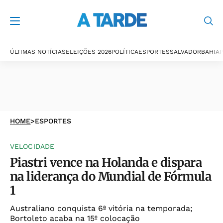
ÚLTIMAS NOTÍCIAS
ELEIÇÕES 2026
POLÍTICA
ESPORTES
SALVADOR
BAHIA
P
HOME
>
ESPORTES
VELOCIDADE
Piastri vence na Holanda e dispara
na liderança do Mundial de Fórmula
1
Australiano conquista 6ª vitória na temporada;
Bortoleto acaba na 15º colocação