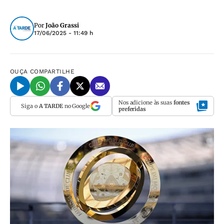
Por
João Grassi
17/06/2025 - 11:49 h
OUÇA
COMPARTILHE
Nos adicione às suas
fontes
Siga o
A TARDE
no Google
preferidas