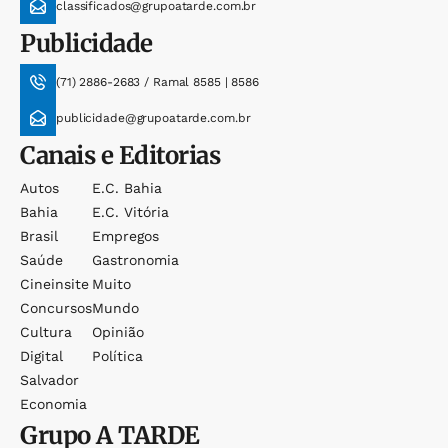
classificados@grupoatarde.com.br
Publicidade
(71) 2886-2683 / Ramal 8585 | 8586
publicidade@grupoatarde.com.br
Canais e Editorias
Autos
E.c. Bahia
Bahia
E.c. Vitória
Brasil
Empregos
Saúde
Gastronomia
Cineinsite
Muito
Concursos
Mundo
Cultura
Opinião
Digital
Política
Salvador
Economia
Grupo
A TARDE