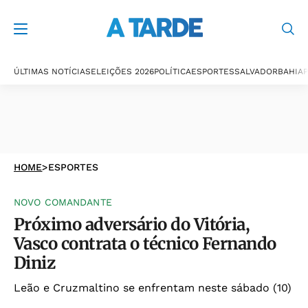
ÚLTIMAS NOTÍCIAS
ELEIÇÕES 2026
POLÍTICA
ESPORTES
SALVADOR
BAHIA
P
HOME
>
ESPORTES
NOVO COMANDANTE
Próximo adversário do Vitória,
Vasco contrata o técnico Fernando
Diniz
Leão e Cruzmaltino se enfrentam neste sábado (10)