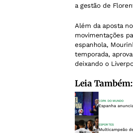
a gestão de Floren
Além da aposta no
movimentações par
espanhola, Mourinh
temporada, aprova
deixando o Liverpoo
Leia Também:
COPA DO MUNDO
Espanha anuncia
ESPORTES
Multicampeão dei