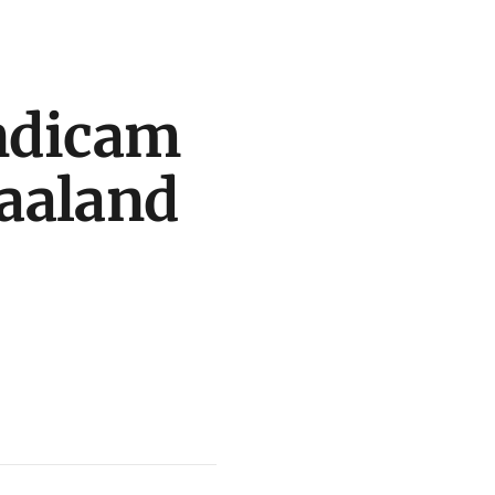
indicam
aaland