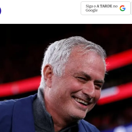
Siga o
A TARDE
no
Google