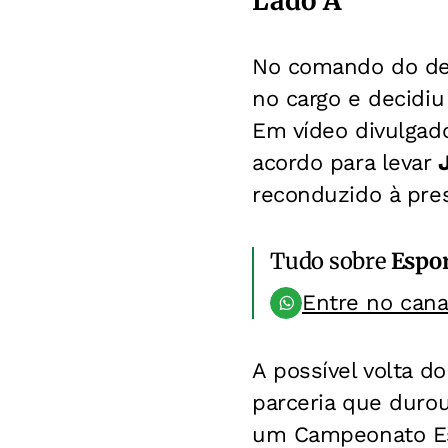
Lado A
No comando do des
no cargo e decidiu
Em vídeo divulgado
acordo para levar
reconduzido à pres
Tudo sobre
Espo
Entre no can
A possível volta d
parceria que duro
um Campeonato Es