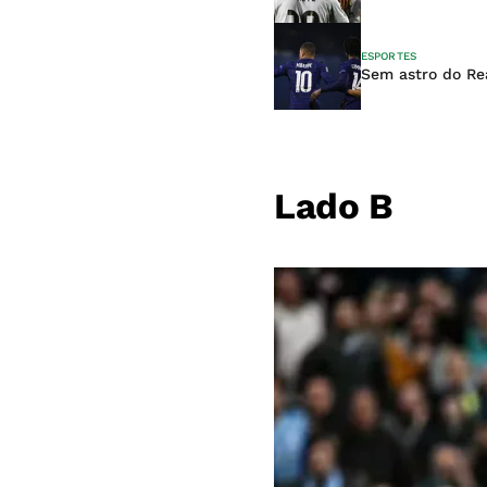
ESPORTES
Sem astro do Re
Lado B