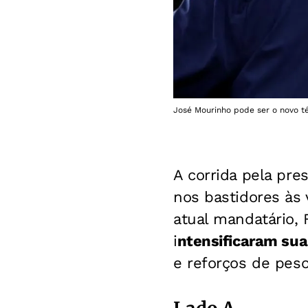
José Mourinho pode ser o novo t
A corrida pela pre
nos bastidores às 
atual mandatário, 
i
ntensificaram su
e reforços de pes