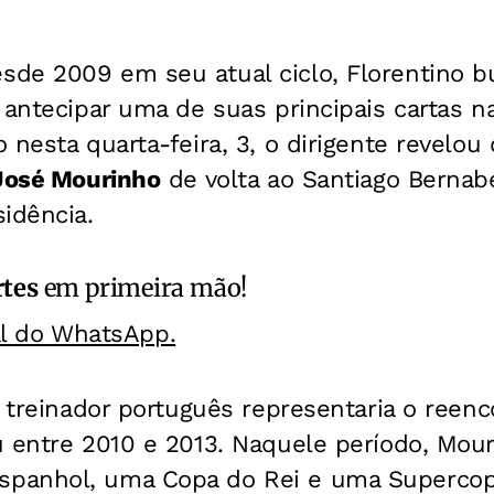
de 2009 em seu atual ciclo, Florentino 
 antecipar uma de suas principais cartas na 
 nesta quarta-feira, 3, o dirigente revelo
José Mourinho
de volta ao Santiago Bernab
idência.
rtes
em primeira mão!
al do WhatsApp.
o treinador português representaria o reen
u entre 2010 e 2013. Naquele período, Mou
panhol, uma Copa do Rei e uma Supercop