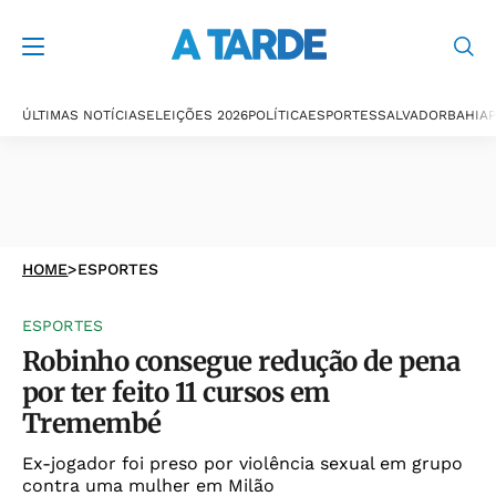
ÚLTIMAS NOTÍCIAS
ELEIÇÕES 2026
POLÍTICA
ESPORTES
SALVADOR
BAHIA
P
HOME
>
ESPORTES
ESPORTES
Robinho consegue redução de pena
por ter feito 11 cursos em
Tremembé
Ex-jogador foi preso por violência sexual em grupo
contra uma mulher em Milão