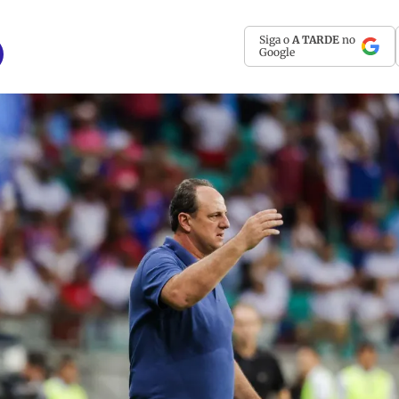
Siga o
A TARDE
no
Google