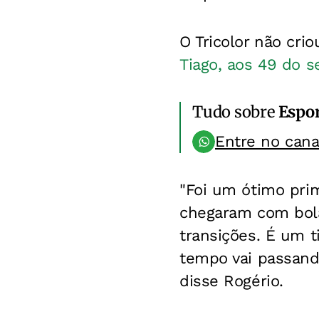
O Tricolor não cri
Tiago, aos 49 do 
Tudo sobre
Espo
Entre no can
"Foi um ótimo pri
chegaram com bol
transições. É um t
tempo vai passand
disse Rogério.