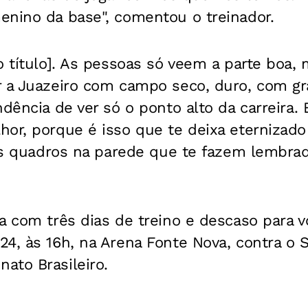
enino da base", comentou o treinador.
o título]. As pessoas só veem a parte boa
 a Juazeiro com campo seco, duro, com gra
ndência de ver só o ponto alto da carreira.
or, porque é isso que te deixa eternizado
 os quadros na parede que te fazem lembra
a com três dias de treino e descaso para v
4, às 16h, na Arena Fonte Nova, contra o S
ato Brasileiro.