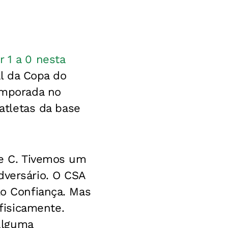
 1 a 0 nesta
al da Copa do
temporada no
 atletas da base
ie C. Tivemos um
dversário. O CSA
lo Confiança. Mas
fisicamente.
Alguma