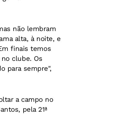
, mas não lembram
ma alta, à noite, e
 Em finais temos
 no clube. Os
do para sempre",
oltar a campo no
antos, pela 21ª