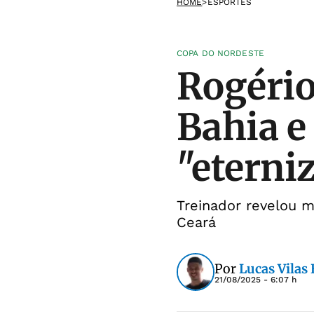
HOME
>
ESPORTES
COPA DO NORDESTE
Rogério
Bahia e 
"eterni
Treinador revelou 
Ceará
Por
Lucas Vilas
21/08/2025 - 6:07 h