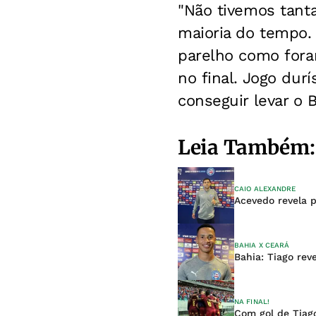
"Não tivemos tanta
maioria do tempo. 
parelho como fora
no final. Jogo dur
conseguir levar o Ba
Leia Também:
CAIO ALEXANDRE
Acevedo revela 
BAHIA X CEARÁ
Bahia: Tiago rev
NA FINAL!
Com gol de Tiago