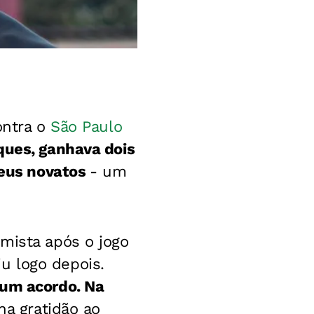
ontra o
São Paulo
ues, ganhava dois
seus novatos
- um
mista após o jogo
u logo depois.
 um acordo. Na
a gratidão ao