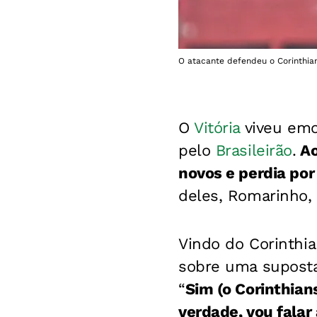
O atacante defendeu o Corinthians
O
Vitória
viveu emo
pelo
Brasileirão
.
Ao
novos e perdia por
deles, Romarinho, 
Vindo do Corinthi
sobre uma suposta
“
Sim (o Corinthia
verdade, vou falar