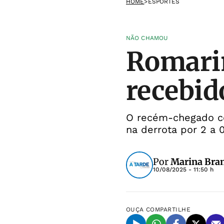
HOME
>
ESPORTES
NÃO CHAMOU
Romarin
recebid
O recém-chegado com
na derrota por 2 a 
Por
Marina Bra
10/08/2025 - 11:50 h
OUÇA
COMPARTILHE