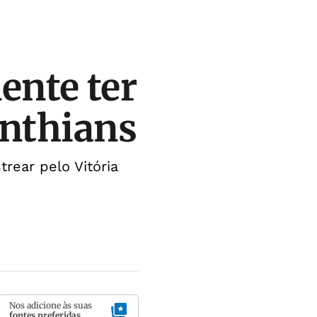
nte ter
inthians
rear pelo Vitória
Nos adicione às suas
fontes preferidas