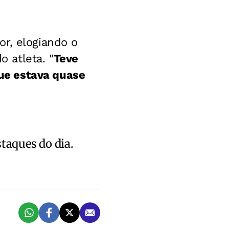
r, elogiando o
 atleta. "
Teve
ue estava quase
staques do dia.