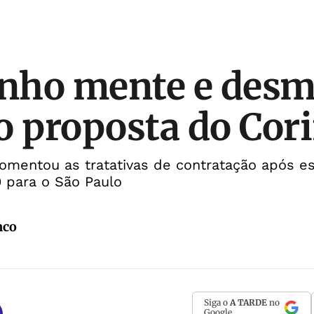
ho mente e desme
o proposta do Cor
entou as tratativas de contratação após est
0 para o São Paulo
nco
Siga o
A TARDE
no
Google