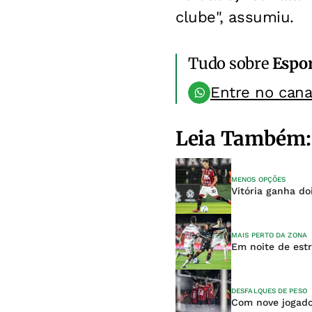
clube", assumiu.
Tudo sobre
Espo
Entre no can
Leia Também:
MENOS OPÇÕES
Vitória ganha do
MAIS PERTO DA ZONA
Em noite de estr
DESFALQUES DE PESO
Com nove jogado