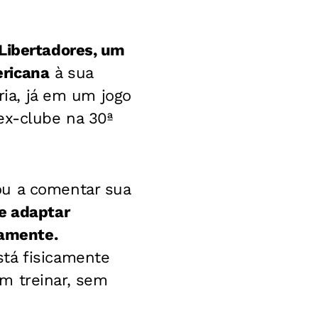
Libertadores, um
ericana
à sua
ria, já em um jogo
ex-clube na 30ª
ou a comentar sua
e adaptar
camente.
tá fisicamente
m treinar, sem