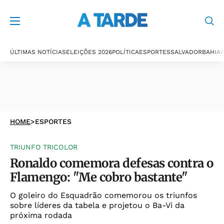
ÚLTIMAS NOTÍCIAS
ELEIÇÕES 2026
POLÍTICA
ESPORTES
SALVADOR
BAHIA
P
HOME
>
ESPORTES
TRIUNFO TRICOLOR
Ronaldo comemora defesas contra o
Flamengo: "Me cobro bastante"
O goleiro do Esquadrão comemorou os triunfos
sobre líderes da tabela e projetou o Ba-Vi da
próxima rodada