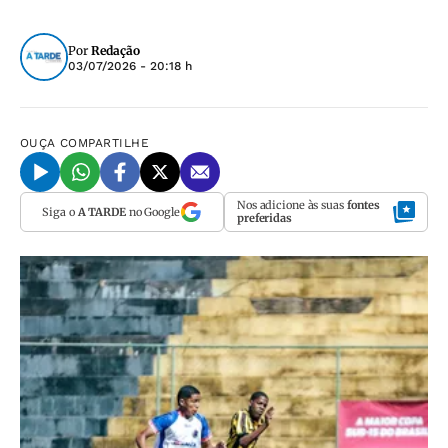
Por
Redação
03/07/2026 - 20:18 h
OUÇA
COMPARTILHE
Nos adicione às suas
fontes
Siga o
A TARDE
no Google
preferidas