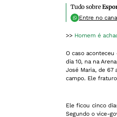
Tudo sobre
Espo
Entre no can
>>
Homem é achad
O caso aconteceu d
dia 10, na na Aren
José Maria, de 67
campo. Ele fratur
Ele ficou cinco dia
Segundo o vice-go