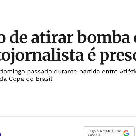
o de atirar bomba
tojornalista é pres
domingo passado durante partida entre Atléti
 da Copa do Brasil
Siga o
A TARDE
no
Google