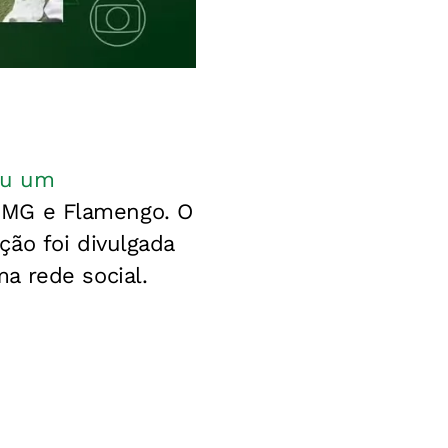
iu um
o-MG e Flamengo. O
ão foi divulgada
a rede social.