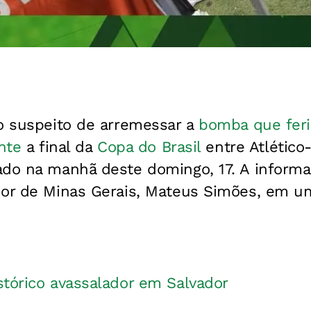
 o suspeito de arremessar a
bomba que fer
nte
a final da
Copa do Brasil
entre Atlétic
ado na manhã deste domingo, 17. A informaç
dor de Minas Gerais, Mateus Simões, em um
stórico avassalador em Salvador