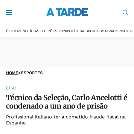
ÚLTIMAS NOTÍCIAS
ELEIÇÕES 2026
POLÍTICA
ESPORTES
SALVADOR
BAHIA
P
HOME
>
ESPORTES
EITA!
Técnico da Seleção, Carlo Ancelotti é
condenado a um ano de prisão
Profissional italiano teria cometido fraude fiscal na
Espanha