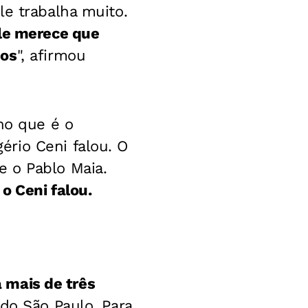
le trabalha muito.
le merece que
mos
", afirmou
ho que é o
rio Ceni falou. O
 o Pablo Maia.
o Ceni falou.
á mais de três
 do São Paulo. Para