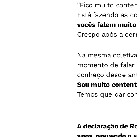
"Fico muito conten
Está fazendo as c
vocês falem muito
Crespo após a derr
Na mesma coletiva,
momento de falar 
conheço desde ant
Sou muito contente
Temos que dar conf
A declaração de Rog
anos, prevendo o 