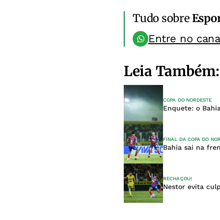
Tudo sobre
Espo
Entre no can
Leia Também:
COPA DO NORDESTE
Enquete: o Bahia
FINAL DA COPA DO NO
Bahia sai na fre
RECHAÇOU!
Nestor evita cul