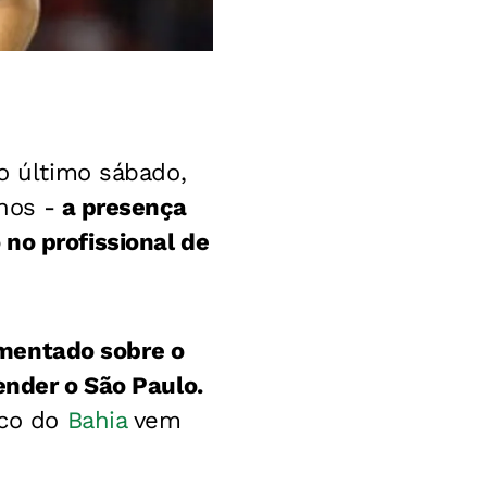
 último sábado,
nos -
a presença
no profissional de
omentado sobre o
ender o São Paulo.
ico do
Bahia
vem