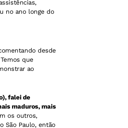
assistências,
ou no ano longe do
a comentando desde
 Temos que
monstrar ao
, falei de
mais maduros, mais
om os outros,
 o São Paulo, então