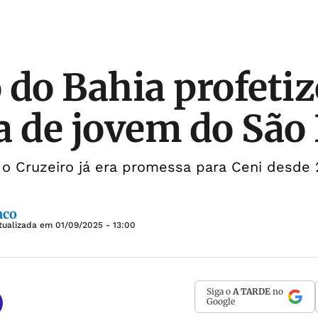
 do Bahia profeti
a de jovem do São
 o Cruzeiro já era promessa para Ceni desde
nco
tualizada em
01/09/2025 - 13:00
Siga o
A TARDE
no
Google