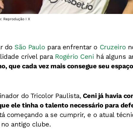
o: Reprodução I X
ar do
São Paulo
para enfrentar o
Cruzeiro
no
lidade crível para
Rogério Ceni
há alguns a
o, que cada vez mais consegue seu espaço 
inador do Tricolor Paulista,
Ceni já havia c
ue ele tinha o talento necessário para def
stá começando a se cumprir, e o atual técn
no antigo clube.