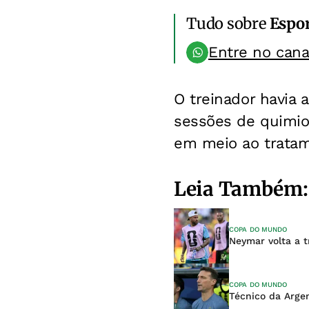
Tudo sobre
Espo
Entre no can
O treinador havia 
sessões de quimio
em meio ao tratam
Leia Também:
COPA DO MUNDO
Neymar volta a t
COPA DO MUNDO
Técnico da Argent