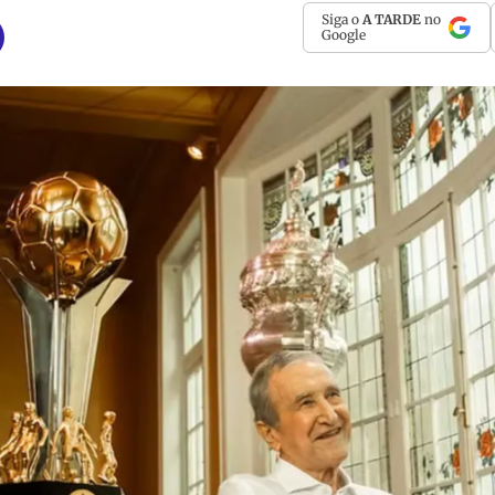
Siga o
A TARDE
no
Google