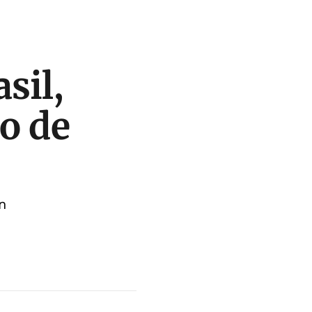
sil,
io de
n