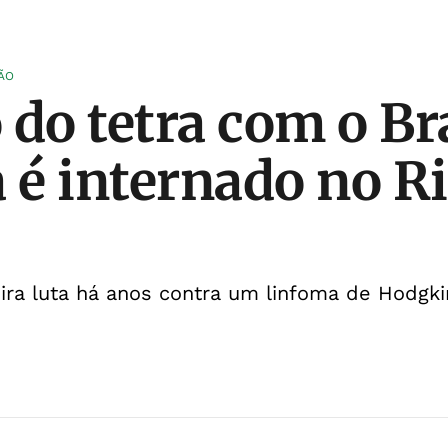
ÃO
do tetra com o Bra
a é internado no R
eira luta há anos contra um linfoma de Hodgki