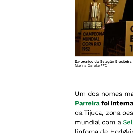
Ex-técnico da Seleção Brasileira 
Marina Garcia/FFC
Um dos nomes mais 
Parreira
foi intern
da Tijuca, zona oe
mundial com a
Sel
linfoma de Hodgki