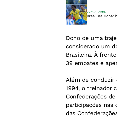
COPA A TARDE
Brasil na Copa: 
Dono de uma trajet
considerado um do
Brasileira. À frent
39 empates e apen
Além de conduzir 
1994, o treinador
Confederações de 
participações nas
das Confederações