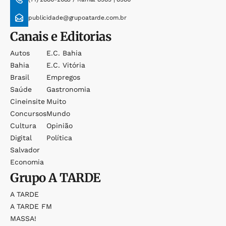
publicidade@grupoatarde.com.br
Canais e Editorias
Autos
E.c. Bahia
Bahia
E.c. Vitória
Brasil
Empregos
Saúde
Gastronomia
Cineinsite
Muito
Concursos
Mundo
Cultura
Opinião
Digital
Política
Salvador
Economia
Grupo
A TARDE
A TARDE
A TARDE FM
MASSA!