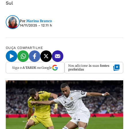
Sul
Por
Marina Branco
14/11/2025 - 12:11 h
OUÇA
COMPARTILHE
Nos adicione às suas
fontes
Siga o
A TARDE
no Google
preferidas