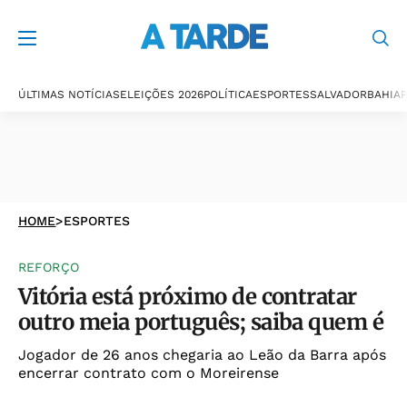
ÚLTIMAS NOTÍCIAS
ELEIÇÕES 2026
POLÍTICA
ESPORTES
SALVADOR
BAHIA
P
HOME
>
ESPORTES
REFORÇO
Vitória está próximo de contratar
outro meia português; saiba quem é
Jogador de 26 anos chegaria ao Leão da Barra após
encerrar contrato com o Moreirense