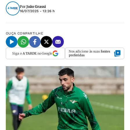
Por
João Grassi
16/07/2025 - 13:26 h
OUÇA
COMPARTILHE
Nos adicione às suas
fontes
Siga o
A TARDE
no Google
preferidas