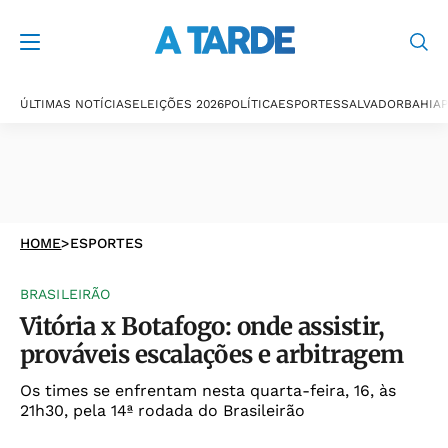
ÚLTIMAS NOTÍCIAS
ELEIÇÕES 2026
POLÍTICA
ESPORTES
SALVADOR
BAHIA
P
HOME
>
ESPORTES
BRASILEIRÃO
Vitória x Botafogo: onde assistir,
prováveis escalações e arbitragem
Os times se enfrentam nesta quarta-feira, 16, às
21h30, pela 14ª rodada do Brasileirão