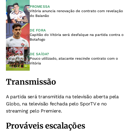
PROMESSA
Vitória anuncia renovação de contrato com revelação
do Baianão
DE FORA
Capitão do Vitória será desfalque na partida contra o
Botafogo
DE SAÍDA?
Pouco utilizado, atacante rescinde contrato com o
Vitória
Transmissão
A partida será transmitida na televisão aberta pela
Globo, na televisão fechada pelo SporTV e no
streaming pelo Premiere.
Prováveis escalações