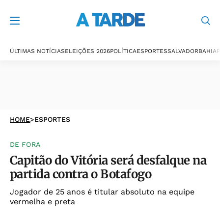
ÚLTIMAS NOTÍCIAS
ELEIÇÕES 2026
POLÍTICA
ESPORTES
SALVADOR
BAHIA
P
HOME
>
ESPORTES
DE FORA
Capitão do Vitória será desfalque na
partida contra o Botafogo
Jogador de 25 anos é titular absoluto na equipe
vermelha e preta