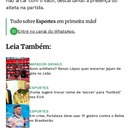
não arcar com o valor, descartando a presença do
atleta na partida.
Tudo sobre
Esportes
em primeira mão!
Entre no canal do WhatsApp.
Leia Também:
MATADOR GRINGO
Novo artilheiro? Renzo López quer encerrar jejum de
gols no Leão
ESPORTES
Trump sugere trocar nome de ‘soccer’ para ‘football’
nos EUA
ESPORTES
Em crise, Fortaleza deve usar 3º goleiro contra o Bahia
no Brasileirão