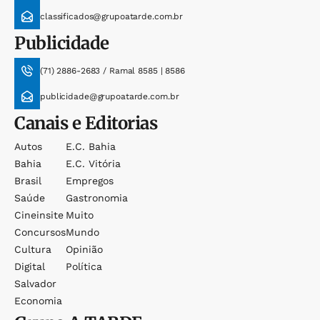
classificados@grupoatarde.com.br
Publicidade
(71) 2886-2683 / Ramal 8585 | 8586
publicidade@grupoatarde.com.br
Canais e Editorias
Autos
E.c. Bahia
Bahia
E.c. Vitória
Brasil
Empregos
Saúde
Gastronomia
Cineinsite
Muito
Concursos
Mundo
Cultura
Opinião
Digital
Política
Salvador
Economia