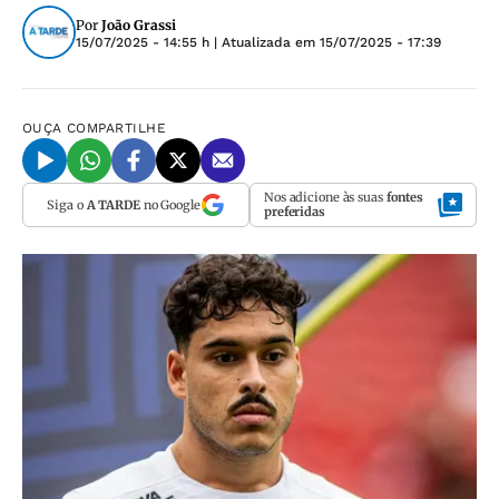
Por
João Grassi
15/07/2025 - 14:55 h
| Atualizada em
15/07/2025 - 17:39
OUÇA
COMPARTILHE
Nos adicione às suas
fontes
Siga o
A TARDE
no Google
preferidas