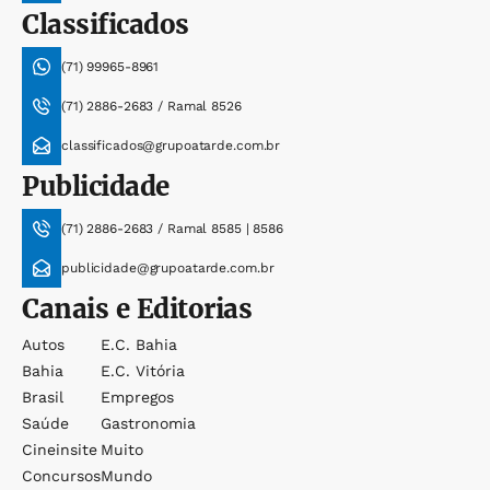
Classificados
(71) 99965-8961
(71) 2886-2683 / Ramal 8526
classificados@grupoatarde.com.br
Publicidade
(71) 2886-2683 / Ramal 8585 | 8586
publicidade@grupoatarde.com.br
Canais e Editorias
Autos
E.c. Bahia
Bahia
E.c. Vitória
Brasil
Empregos
Saúde
Gastronomia
Cineinsite
Muito
Concursos
Mundo