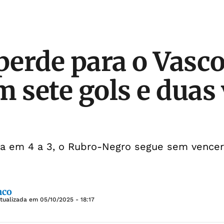
 perde para o Vasc
m sete gols e duas
da em 4 a 3, o Rubro-Negro segue sem vencer
nco
Atualizada em
05/10/2025 - 18:17