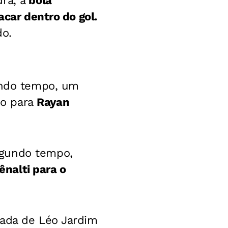
ra, a
bola
acar dentro do gol.
do.
gundo tempo, um
no para
Rayan
egundo tempo,
nalti para o
rada de Léo Jardim