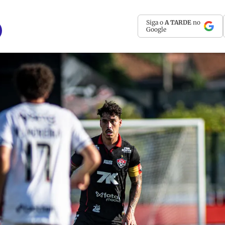
Siga o
A TARDE
no
Google