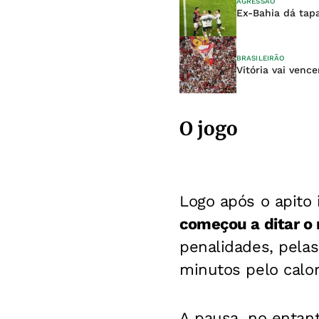
AGRESSÃO
Ex-Bahia dá tapa
BRASILEIRÃO
Vitória vai vence
O jogo
Logo após o apito 
começou a ditar o 
penalidades, pela
minutos pelo calor
A pausa, no entan