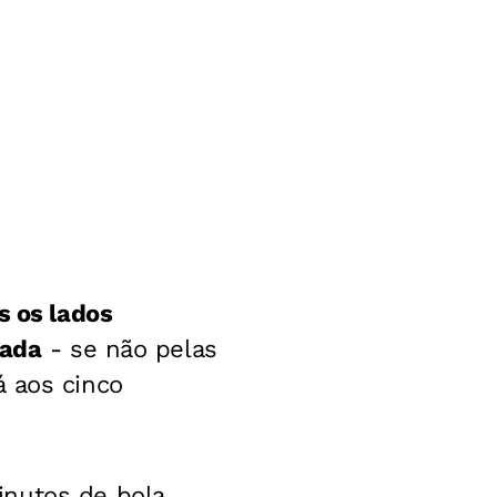
s os lados
cada
- se não pelas
á aos cinco
inutos de bola