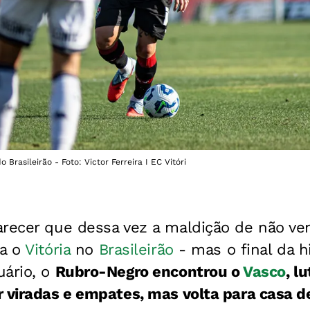
 Brasileirão - Foto: Victor Ferreira I EC Vitóri
recer que dessa vez a maldição de não ven
ra o
Vitória
no
Brasileirão
- mas o final da h
uário, o
Rubro-Negro encontrou o
Vasco
, l
 viradas e empates, mas volta para casa d