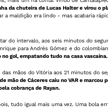
s, mais um na conta. Vindo de Cantalapied
ha da chuteira de Lucas Halter e virou o pl
 a maldição era lindo - mas acabaria rápi
ltar do intervalo, aos seis minutos do se
enrique para Andrés Gómez e do colombia
 no gol, empatando tudo na casa vascaína.
das mãos do Vitória aos 21 minutos do s
de mão de Cáceres caiu no VAR e marcou pê
pela cobrança de Rayan.
ois, tudo igual mais uma vez. Uma bola er