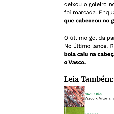
deixou o goleiro 
foi marcada. Enqua
que cabeceou no go
O último gol da pa
No último lance, R
bola caiu na cabeç
o Vasco.
Leia Também:
BRASILEIRÃO
Vasco x Vitória: 