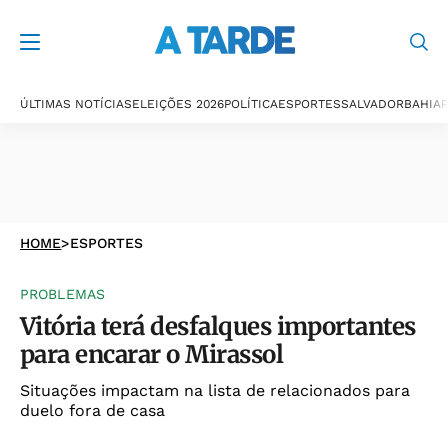
ÚLTIMAS NOTÍCIAS
ELEIÇÕES 2026
POLÍTICA
ESPORTES
SALVADOR
BAHIA
P
HOME
>
ESPORTES
PROBLEMAS
Vitória terá desfalques importantes
para encarar o Mirassol
Situações impactam na lista de relacionados para
duelo fora de casa