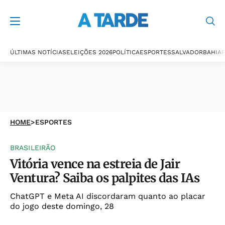
ÚLTIMAS NOTÍCIAS
ELEIÇÕES 2026
POLÍTICA
ESPORTES
SALVADOR
BAHIA
P
HOME
>
ESPORTES
BRASILEIRÃO
Vitória vence na estreia de Jair
Ventura? Saiba os palpites das IAs
ChatGPT e Meta AI discordaram quanto ao placar
do jogo deste domingo, 28