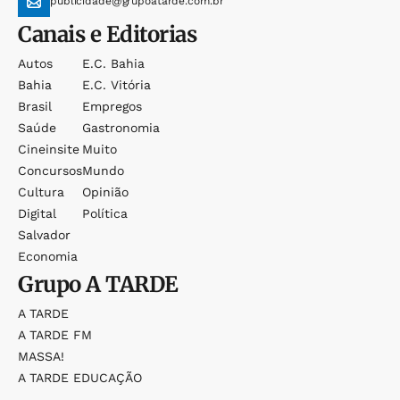
publicidade@grupoatarde.com.br
Canais e Editorias
Autos
E.c. Bahia
Bahia
E.c. Vitória
Brasil
Empregos
Saúde
Gastronomia
Cineinsite
Muito
Concursos
Mundo
Cultura
Opinião
Digital
Política
Salvador
Economia
Grupo
A TARDE
A TARDE
A TARDE FM
MASSA!
A TARDE EDUCAÇÃO