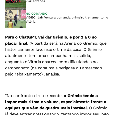
Z-4; entenda
NO COMANDO
VÍDEO: Jair Ventura comanda primeiro treinamento no
Vitória
Para o ChatGPT, vai dar Grêmio, e por 2 a 0 no
placar final.
"A partida será na Arena do Grêmio, que
historicamente favorece o time da casa.
O Grêmio
atualmente tem uma campanha mais sólida,
enquanto o Vitória aparece com dificuldades no
campeonato (na zona mais perigosa ou ameaçado
pelo rebaixamento)", analisa.
"No confronto direto recente,
o Grêmio tende a
impor mais ritmo e volume, especialmente frente a
equipes que vêm de quadro mais instável.
O Grêmio
já deve entrar pressionando, tentando impor seu jogo