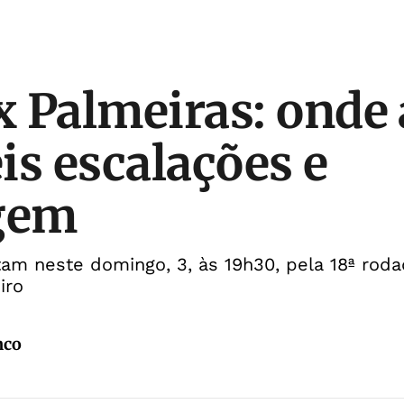
x Palmeiras: onde a
is escalações e
agem
am neste domingo, 3, às 19h30, pela 18ª roda
iro
nco