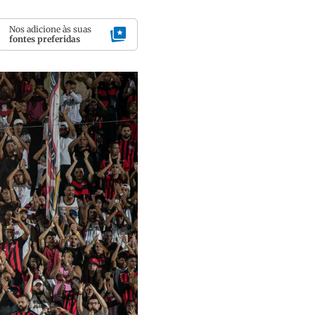
Nos adicione às suas
fontes preferidas