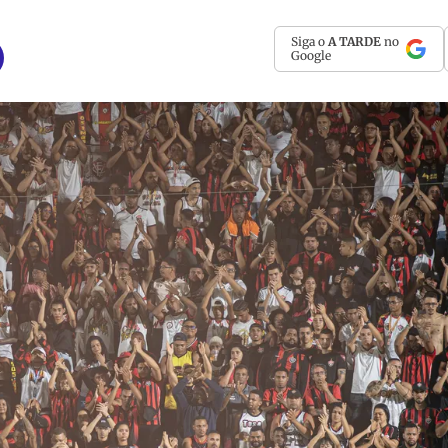
Siga o
A TARDE
no
Google