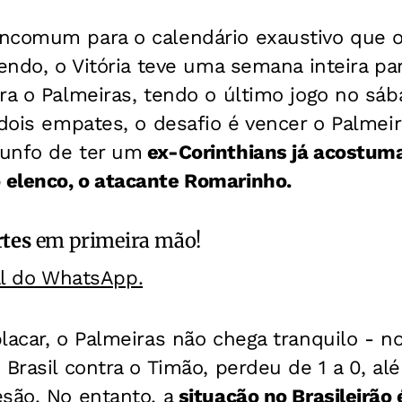
ncomum para o calendário exaustivo que 
vendo, o Vitória teve uma semana inteira pa
tra o Palmeiras, tendo o último jogo no s
 dois empates, o desafio é vencer o Palme
unfo de ter um
ex-Corinthians já acostum
elenco, o atacante Romarinho.
rtes
em primeira mão!
al do WhatsApp.
lacar, o Palmeiras não chega tranquilo - no
 Brasil contra o Timão, perdeu de 1 a 0, al
são. No entanto, a
situação no Brasileirão 