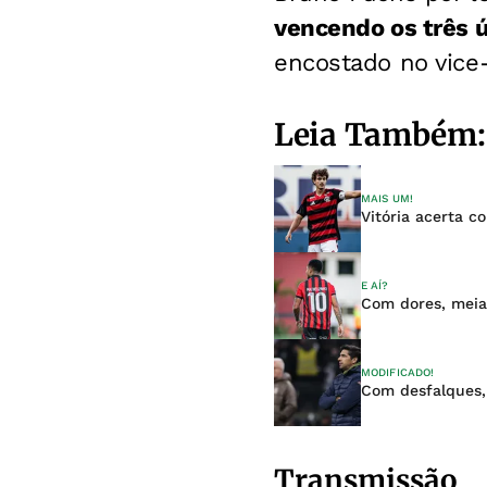
vencendo os três ú
encostado no vice-
Leia Também:
MAIS UM!
Vitória acerta 
E AÍ?
Com dores, meia 
MODIFICADO!
Com desfalques, 
Transmissão