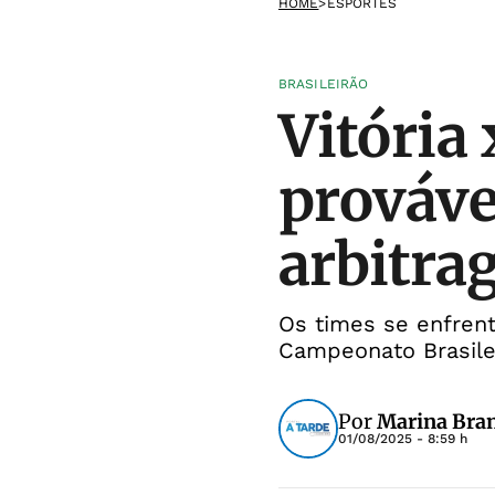
HOME
>
ESPORTES
BRASILEIRÃO
Vitória 
prováve
arbitr
Os times se enfrent
Campeonato Brasile
Por
Marina Bra
01/08/2025 - 8:59 h