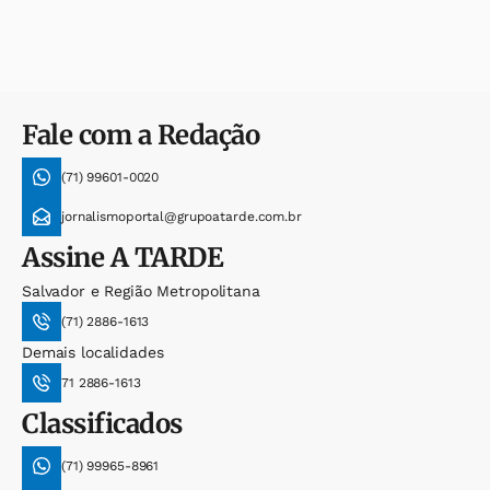
Fale com a Redação
(71) 99601-0020
jornalismoportal@grupoatarde.com.br
Assine
A TARDE
Salvador e Região Metropolitana
(71) 2886-1613
Demais localidades
71 2886-1613
Classificados
(71) 99965-8961