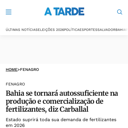
ÚLTIMAS NOTÍCIAS
ELEIÇÕES 2026
POLÍTICA
ESPORTES
SALVADOR
BAHIA
P
HOME
>
FENAGRO
FENAGRO
Bahia se tornará autossuficiente na
produção e comercialização de
fertilizantes, diz Carballal
Estado suprirá toda sua demanda de fertilizantes
em 2026