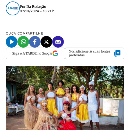
Por
Da Redação
07/10/2024 - 16:21 h
OUÇA
COMPARTILHE
Nos adicione às suas
fontes
Siga o
A TARDE
no Google
preferidas