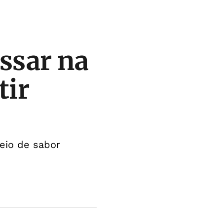
assar na
tir
heio de sabor