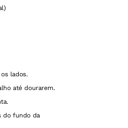
l)
os lados.
alho até dourarem.
ta.
s do fundo da