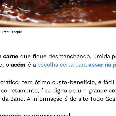
 Foto: Freepik
a
carne
que fique desmanchando, úmida p
e, o
acém
é a
escolha certa para
assar na 
rático: tem ótimo custo-benefício, é fácil
corretamente, fica digno de um grande c
y da Band. A informação é do site Tudo Gos
ronomia
em primeira mão!