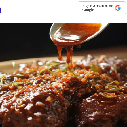
Siga o
A TARDE
no
Google