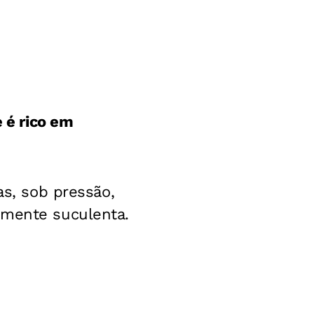
 é rico em
as, sob pressão,
amente suculenta.