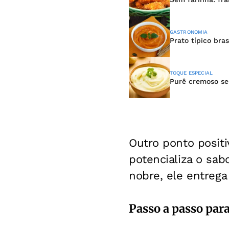
GASTRONOMIA
Prato típico bra
TOQUE ESPECIAL
Purê cremoso sem
Outro ponto posit
potencializa o sa
nobre, ele entreg
Passo a passo par