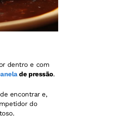
or dentro e com
panela
de pressão
.
 de encontrar e,
ompetidor do
toso.