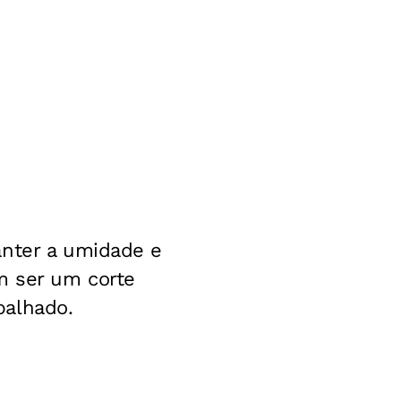
anter a umidade e
m ser um corte
balhado.