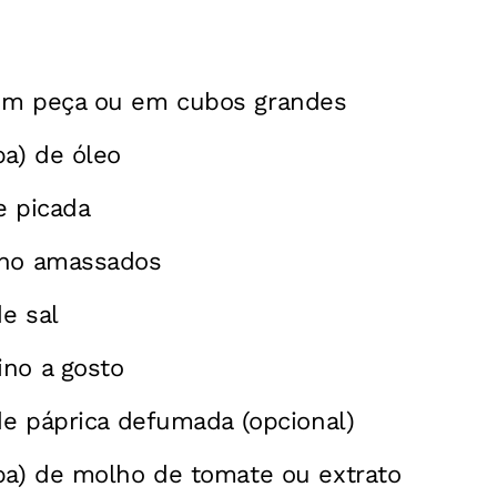
em peça ou em cubos grandes
pa) de óleo
e picada
lho amassados
de sal
ino a gosto
 de páprica defumada (opcional)
pa) de molho de tomate ou extrato