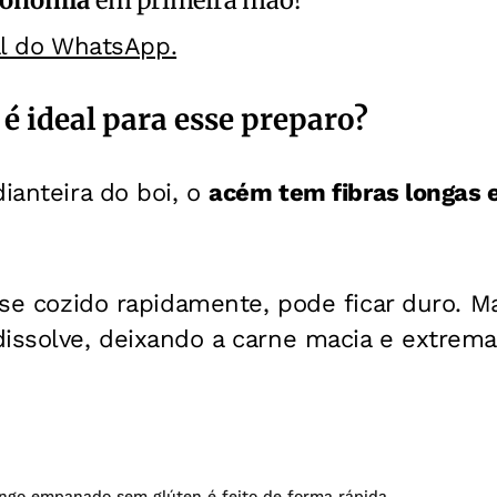
al do WhatsApp.
é ideal para esse preparo?
dianteira do boi, o
acém tem fibras longas e
, se cozido rapidamente, pode ficar duro. M
dissolve, deixando a carne macia e extrem
ango empanado sem glúten é feito de forma rápida