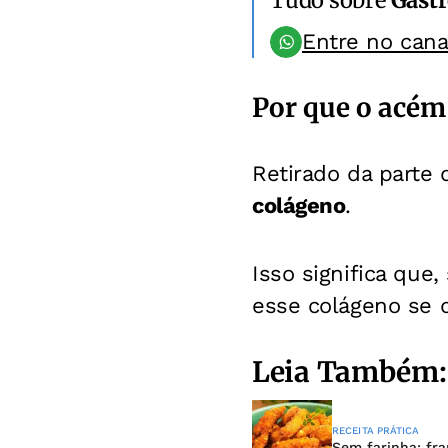
Entre no can
Por que o acém 
Retirado da parte 
colágeno
.
Isso significa que
esse colágeno se 
Leia Também:
RECEITA PRÁTICA
Sem farinha: fr