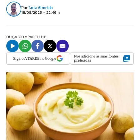
Por
Luiz Almeida
18/08/2025 - 22:46 h
OUÇA
COMPARTILHE
Nos adicione às suas
fontes
Siga o
A TARDE
no Google
preferidas