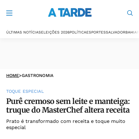
ÚLTIMAS NOTÍCIAS
ELEIÇÕES 2026
POLÍTICA
ESPORTES
SALVADOR
BAHIA
P
HOME
>
GASTRONOMIA
TOQUE ESPECIAL
Purê cremoso sem leite e manteiga:
truque do MasterChef altera receita
Prato é transformado com receita e toque muito
especial