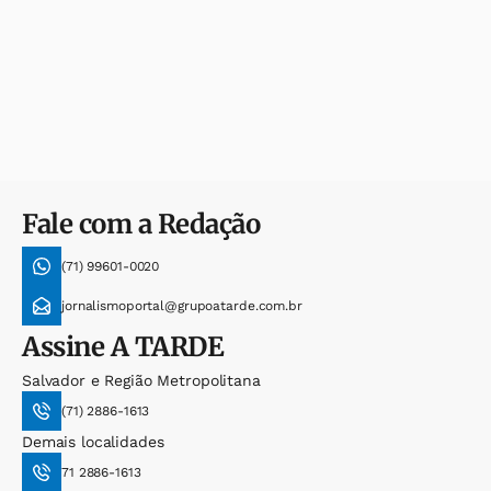
Fale com a Redação
(71) 99601-0020
jornalismoportal@grupoatarde.com.br
Assine
A TARDE
Salvador e Região Metropolitana
(71) 2886-1613
Demais localidades
71 2886-1613