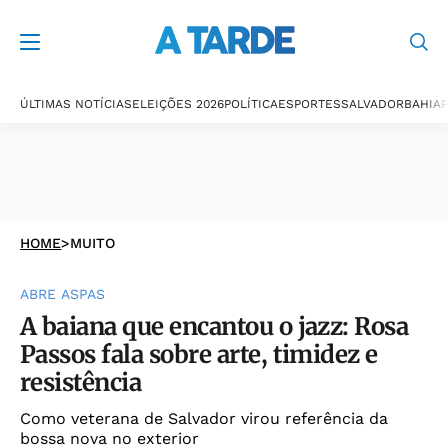
ÚLTIMAS NOTÍCIAS
ELEIÇÕES 2026
POLÍTICA
ESPORTES
SALVADOR
BAHIA
P
HOME
>
MUITO
ABRE ASPAS
A baiana que encantou o jazz: Rosa
Passos fala sobre arte, timidez e
resistência
Como veterana de Salvador virou referência da
bossa nova no exterior