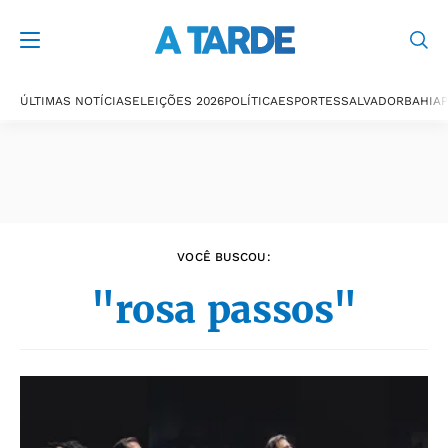
Últimas notícias
ÚLTIMAS NOTÍCIAS
ELEIÇÕES 2026
POLÍTICA
ESPORTES
SALVADOR
BAHIA
P
VOCÊ BUSCOU:
"rosa passos"