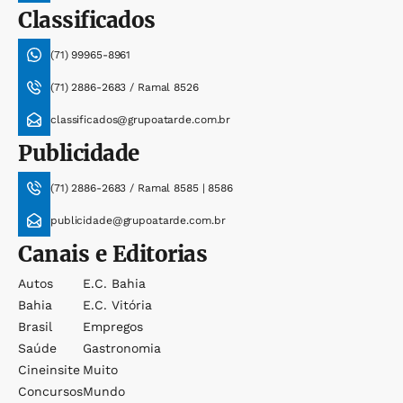
Classificados
(71) 99965-8961
(71) 2886-2683 / Ramal 8526
classificados@grupoatarde.com.br
Publicidade
(71) 2886-2683 / Ramal 8585 | 8586
publicidade@grupoatarde.com.br
Canais e Editorias
Autos
E.c. Bahia
Bahia
E.c. Vitória
Brasil
Empregos
Saúde
Gastronomia
Cineinsite
Muito
Concursos
Mundo