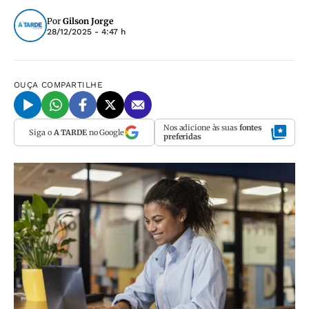
Por
Gilson Jorge
28/12/2025 - 4:47 h
OUÇA
COMPARTILHE
Nos adicione às suas
fontes
Siga o
A TARDE
no Google
preferidas