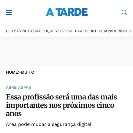
ÚLTIMAS NOTÍCIAS
ELEIÇÕES 2026
POLÍTICA
ESPORTES
SALVADOR
BAHIA
P
HOME
>
MUITO
ABRE ASPAS
Essa profissão será uma das mais
importantes nos próximos cinco
anos
Área pode mudar a segurança digital