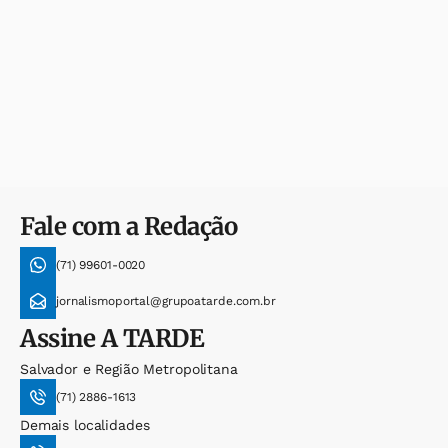
Fale com a Redação
(71) 99601-0020
jornalismoportal@grupoatarde.com.br
Assine
A TARDE
Salvador e Região Metropolitana
(71) 2886-1613
Demais localidades