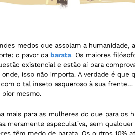
randes medos que assolam a humanidade, 
orte: o pavor da
barata
. Os maiores filósof
uestão existencial e estão aí para comprov
onde, isso não importa. A verdade é que q
com o tal inseto asqueroso à sua frente… e
 pior mesmo.
lha mais para as mulheres do que para os 
sa meramente especulativa, sem qualquer 
es têm medo de barata. Os outros 10% a