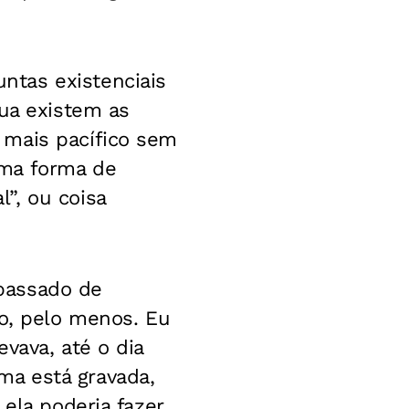
ntas existenciais
gua existem as
 mais pacífico sem
uma forma de
”, ou coisa
passado de
so, pelo menos. Eu
vava, até o dia
a está gravada,
ela poderia fazer