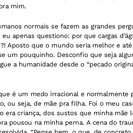
pra mim.
manos normais se fazem as grandes pergu
, eu apenas questiono: por que cargas d’á
?! Aposto que o mundo seria melhor e até
se um pouquinho. Desconfio que seja alg
gue a humanidade desde o “pecado original
que é um medo irracional e normalmente 
, ou seja, de mãe pra filha. Foi o meu ca
o era criança, dos sustos que minha mãe le
a pousou na minha perna. A cena do traum
resolvida. “Pense bem, o que, de concreto, 