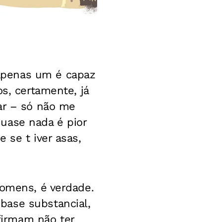
apenas um é capaz
os, certamente, já
ar – só não me
uase nada é pior
 se t iver asas,
homens, é verdade.
base substancial,
firmam não ter