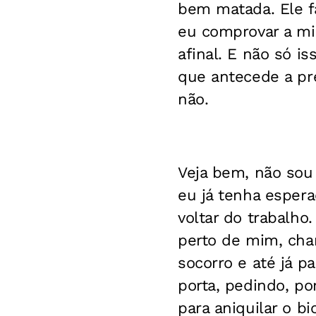
bem matada. Ele f
eu comprovar a mis
afinal. E não só i
que antecede a pr
não.
Veja bem, não sou
eu já tenha esper
voltar do trabalh
perto de mim, cha
socorro e até já 
porta, pedindo, p
para aniquilar o 