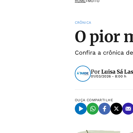
HOME
>
MUITO
CRÔNICA
O pior
Confira a crônica d
Por
Luisa Sá La
01/03/2026 - 8:00 h
OUÇA
COMPARTILHE