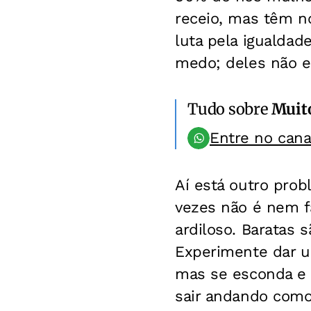
receio, mas têm n
luta pela igualdad
medo; deles não e
Tudo sobre
Muit
Entre no can
Aí está outro prob
vezes não é nem f
ardiloso. Baratas s
Experimente dar um
mas se esconda e 
sair andando como 