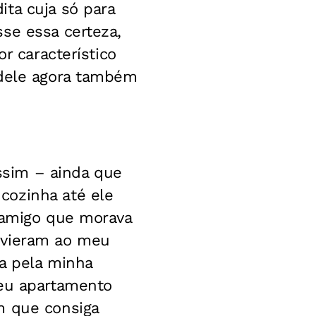
ta cuja só para
se essa certeza,
r característico
 dele agora também
ssim – ainda que
cozinha até ele
m amigo que morava
 vieram ao meu
a pela minha
meu apartamento
m que consiga