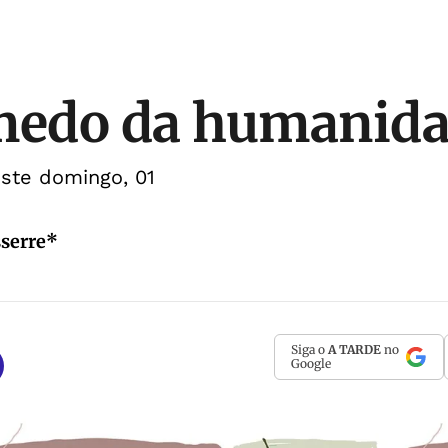
 medo da humanid
este domingo, 01
sserre*
Siga o
A TARDE
no
Google