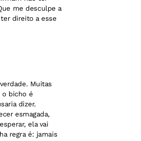
Que me desculpe a
er direito a esse
 verdade. Muitas
 o bicho é
saria dizer.
recer esmagada,
perar, ela vai
a regra é: jamais