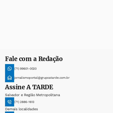
Fale com a Redação
(71) 99601-0020
jornalismoportal@grupoatarde.com.br
Assine
A TARDE
Salvador e Região Metropolitana
(71) 2886-1613
Demais localidades