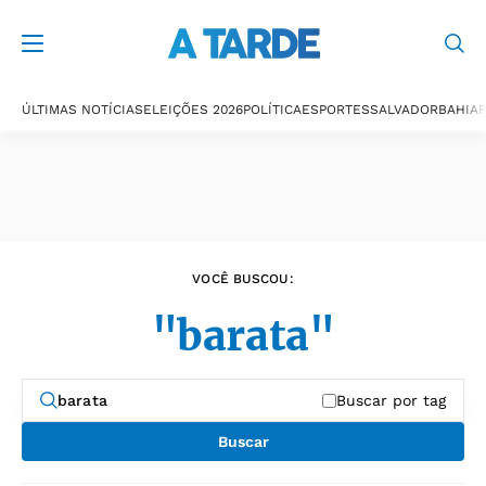
Últimas notícias
ÚLTIMAS NOTÍCIAS
ELEIÇÕES 2026
POLÍTICA
ESPORTES
SALVADOR
BAHIA
P
VOCÊ BUSCOU:
"barata"
Buscar por tag
Buscar