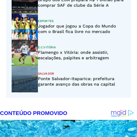
comprar SAF de clube da Série A
ESPORTES
Jogador que jogou a Copa do Mundo
com o Brasil fica livre no mercado
E.C.VITÓRIA
Flamengo x Vitória: onde assistir,
escalações, palpites e arbitragem
SALVADOR
Ponte Salvador-Itaparica: prefeitura
garante avanço das obras na capital