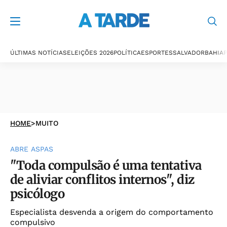
ÚLTIMAS NOTÍCIAS
ELEIÇÕES 2026
POLÍTICA
ESPORTES
SALVADOR
BAHIA
P
HOME
>
MUITO
ABRE ASPAS
"Toda compulsão é uma tentativa
de aliviar conflitos internos", diz
psicólogo
Especialista desvenda a origem do comportamento
compulsivo