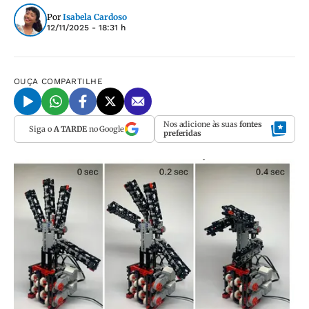
Por
Isabela Cardoso
12/11/2025 - 18:31 h
OUÇA
COMPARTILHE
Nos adicione às suas
fontes
Siga o
A TARDE
no Google
preferidas